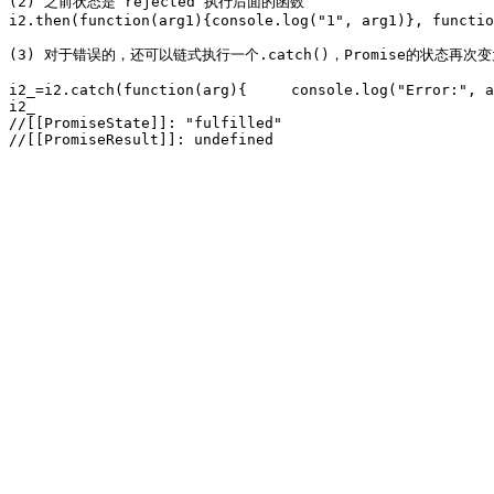
(2) 之前状态是 rejected 执行后面的函数

i2.then(function(arg1){console.log("1", arg1)}, functio
(3) 对于错误的，还可以链式执行一个.catch()，Promise的状态再次变为 
i2_=i2.catch(function(arg){	console.log("Error:", arg) }); //Error: fn2 run

i2_ 

//[[PromiseState]]: "fulfilled"

//[[PromiseResult]]: undefined
