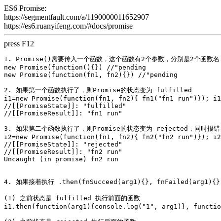
ES6 Promise:
https://segmentfault.com/a/1190000011652907
https://es6.ruanyifeng.com/#docs/promise
press F12
1. Promise()需要传入一个函数，这个函数有2个参数，分别是2个函数名

new Promise(function(){}) //"pending

new Promise(function(fn1, fn2){}) //"pending

2. 如果第一个函数执行了，则Promise的状态变为 fulfilled

i1=new Promise(function(fn1, fn2){ fn1("fn1 run")}); i1

//[[PromiseState]]: "fulfilled"

//[[PromiseResult]]: "fn1 run"

3. 如果第二个函数执行了，则Promise的状态变为 rejected，同时报错

i2=new Promise(function(fn1, fn2){ fn2("fn2 run")}); i2

//[[PromiseState]]: "rejected"

//[[PromiseResult]]: "fn2 run"

Uncaught (in promise) fn2 run

4. 如果接着执行 .then(fnSucceed(arg1){}, fnFailed(arg1){}
(1) 之前状态是 fulfilled 执行前面的函数

i1.then(function(arg1){console.log("1", arg1)}, functio